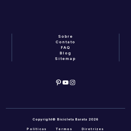
A
MELHOR?
Sobre
Contato
FAQ
Blog
Sitemap
Pinterest
YouTube
Instagram
Copyright© Bicicleta Barata 2026
Políticas
Termos
Diretrizes