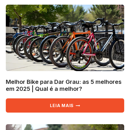
R$
2.000:
AS
9
MELHORES
EM
2025
|
QUAL
É
A
MELHOR?
Melhor Bike para Dar Grau: as 5 melhores
em 2025 | Qual é a melhor?
MELHOR
LEIA MAIS
BIKE
PARA
DAR
GRAU: