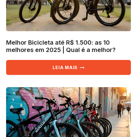
QUAL
É
A
MELHOR?
Melhor Bicicleta até R$ 1.500: as 10
melhores em 2025 | Qual é a melhor?
MELHOR
LEIA MAIS
BICICLETA
ATÉ
R$
1.500:
AS
10
MELHORES
EM
2025
|