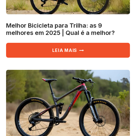
Melhor Bicicleta para Trilha: as 9
melhores em 2025 | Qual é a melhor?
MELHOR
LEIA MAIS
BICICLETA
PARA
TRILHA:
AS
9
MELHORES
EM
2025
|
QUAL
É
A
MELHOR?