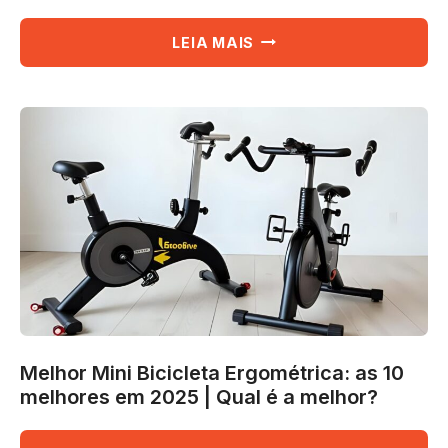
MELHOR
LEIA MAIS
CAPACETE
PARA
BIKE:
OS
7
MELHORES
EM
2025
|
QUAL
É
O
MELHOR?
Melhor Mini Bicicleta Ergométrica: as 10
melhores em 2025 | Qual é a melhor?