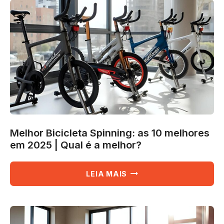
BENEFÍCIO:
AS
7
MELHORES
EM
2025
Melhor Bicicleta Spinning: as 10 melhores
em 2025 | Qual é a melhor?
MELHOR
LEIA MAIS
BICICLETA
SPINNING:
AS
10