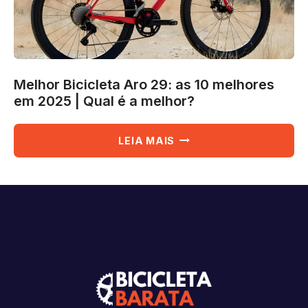
2025
Melhor Bicicleta Aro 29: as 10 melhores
em 2025 | Qual é a melhor?
MELHOR
LEIA MAIS
BICICLETA
ARO
29:
AS
10
MELHORES
EM
2025
|
QUAL
É