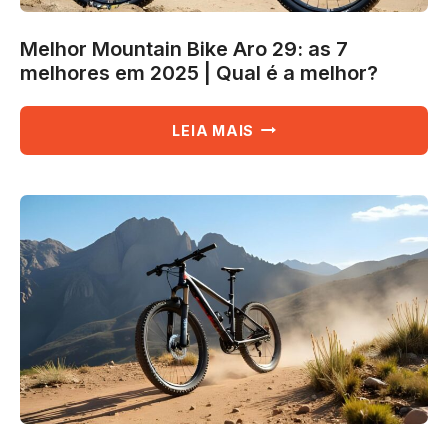
Melhor Mountain Bike Aro 29: as 7
melhores em 2025 | Qual é a melhor?
MELHOR
LEIA MAIS
MOUNTAIN
BIKE
ARO
29:
AS
7
MELHORES
EM
2025
|
QUAL
É
A
MELHOR?