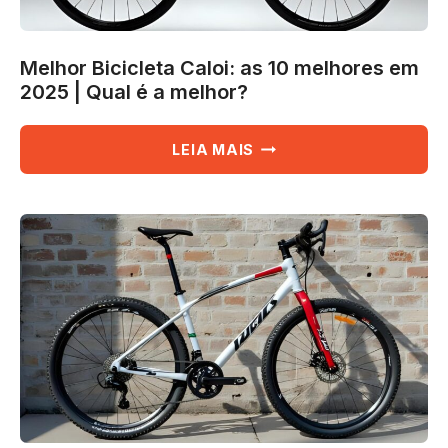
Melhor Bicicleta Caloi: as 10 melhores em
2025 | Qual é a melhor?
MELHOR
LEIA MAIS
BICICLETA
CALOI:
AS
10
MELHORES
EM
2025
|
QUAL
É
A
MELHOR?