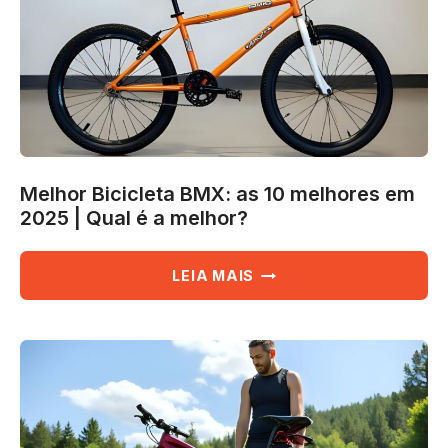
2025
|
QUAL
É
A
MELHOR?
Melhor Bicicleta BMX: as 10 melhores em
2025 | Qual é a melhor?
MELHOR
LEIA MAIS
BICICLETA
BMX:
AS
10
MELHORES
EM
2025
|